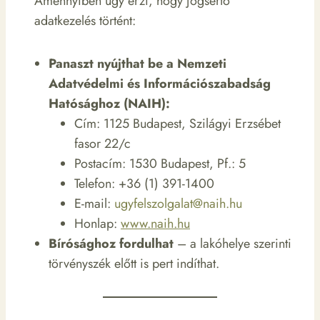
Amennyiben úgy érzi, hogy jogsértő
adatkezelés történt:
Panaszt nyújthat be a Nemzeti
Adatvédelmi és Információszabadság
Hatósághoz (NAIH):
Cím: 1125 Budapest, Szilágyi Erzsébet
fasor 22/c
Postacím: 1530 Budapest, Pf.: 5
Telefon: +36 (1) 391-1400
E-mail:
ugyfelszolgalat@naih.hu
Honlap:
www.naih.hu
Bírósághoz fordulhat
– a lakóhelye szerinti
törvényszék előtt is pert indíthat.