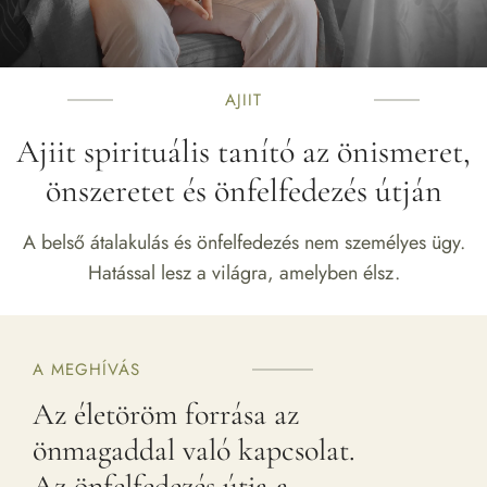
AJIIT
Ajiit spirituális tanító az önismeret,
önszeretet és önfelfedezés útján
A belső átalakulás és önfelfedezés nem személyes ügy.
Hatással lesz a világra, amelyben élsz.
A MEGHÍVÁS
Az életöröm forrása az
önmagaddal való kapcsolat.
Az önfelfedezés útja a