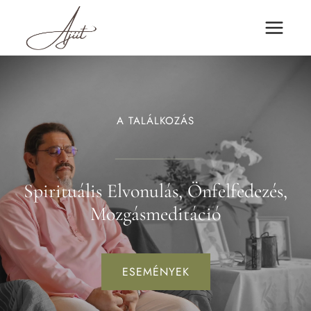
Skip
to
content
A TALÁLKOZÁS
Spirituális Elvonulás, Önfelfedezés,
Mozgásmeditáció
ESEMÉNYEK