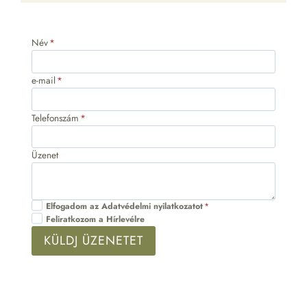
Név
*
e-mail
*
Telefonszám
*
Üzenet
Elfogadom az Adatvédelmi nyilatkozatot
*
Feliratkozom a Hírlevélre
KÜLDJ ÜZENETET