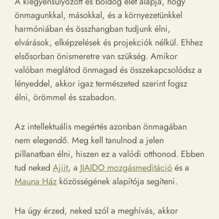
A kiegyensúlyozott és boldog élet alapja, hogy
önmagunkkal, másokkal, és a környezetünkkel
harmóniában és összhangban tudjunk élni,
elvárások, elképzelések és projekciók nélkül. Ehhez
elsősorban önismeretre van szükség. Amikor
valóban meglátod önmagad és összekapcsolódsz a
lényeddel, akkor igaz természeted szerint fogsz
élni, örömmel és szabadon.
Az intellektuális megértés azonban önmagában
nem elegendő. Meg kell tanulnod a jelen
pillanatban élni, hiszen ez a valódi otthonod. Ebben
tud neked
Ajiit
, a
JIAIDO mozgásmeditáció
és a
Mauna Ház
közösségének alapítója segíteni.
Ha úgy érzed, neked szól a meghívás, akkor